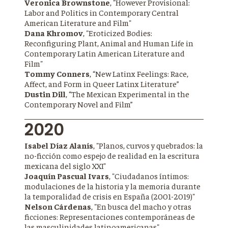
Veronica Brownstone
, "However Provisional:
Labor and Politics in Contemporary Central
American Literature and Film"
Dana Khromov
, "Eroticized Bodies:
Reconfiguring Plant, Animal and Human Life in
Contemporary Latin American Literature and
Film"
Tommy Conners
, “New Latinx Feelings: Race,
Affect, and Form in Queer Latinx Literature”
Dustin Dill
, “The Mexican Experimental in the
Contemporary Novel and Film”
2020
Isabel Díaz Alanís
, "Planos, curvos y quebrados: la
no-ficción como espejo de realidad en la escritura
mexicana del siglo XXI"
Joaquín Pascual Ivars
, "Ciudadanos íntimos:
modulaciones de la historia y la memoria durante
la temporalidad de crisis en España (2001-2019)"
Nelson Cárdenas
, "En busca del macho y otras
ficciones: Representaciones contemporáneas de
las masculinidades latinoamericanas"