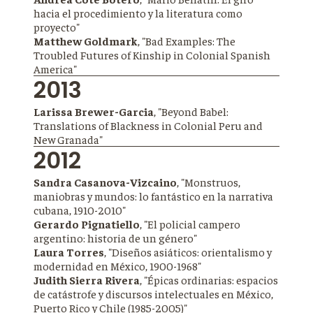
hacia el procedimiento y la literatura como
proyecto"
Matthew Goldmark
, "Bad Examples: The
Troubled Futures of Kinship in Colonial Spanish
America"
2013
Larissa Brewer-Garcia
, "Beyond Babel:
Translations of Blackness in Colonial Peru and
New Granada"
2012
Sandra Casanova-Vizcaino
, "Monstruos,
maniobras y mundos: lo fantástico en la narrativa
cubana, 1910-2010"
Gerardo Pignatiello
, "El policial campero
argentino: historia de un género"
Laura Torres
, "Diseños asiáticos: orientalismo y
modernidad en México, 1900-1968"
Judith Sierra Rivera
, "Épicas ordinarias: espacios
de catástrofe y discursos intelectuales en México,
Puerto Rico y Chile (1985-2005)"