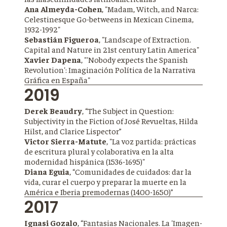
Ana Almeyda-Cohen
, "Madam, Witch, and Narca:
Celestinesque Go-betweens in Mexican Cinema,
1932-1992"
Sebastián Figueroa
, "Landscape of Extraction.
Capital and Nature in 21st century Latin America"
Xavier Dapena
, "'Nobody expects the Spanish
Revolution': Imaginación Política de la Narrativa
Gráfica en España"
2019
Derek Beaudry
, “The Subject in Question:
Subjectivity in the Fiction of José Revueltas, Hilda
Hilst, and Clarice Lispector”
Victor Sierra-Matute
, "La voz partida: prácticas
de escritura plural y colaborativa en la alta
modernidad hispánica (1536-1695)"
Diana Eguia
, “Comunidades de cuidados: dar la
vida, curar el cuerpo y preparar la muerte en la
América e Iberia premodernas (1400-1650)”
2017
Ignasi Gozalo
, “Fantasias Nacionales. La 'Imagen-