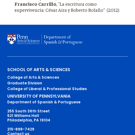
Francisco Carrillo
, "La escritura como
supervivencia: César Aira y Roberto Bolaño" (2012)
Primary
SCHOOL OF ARTS & SCIENCES
College of Arts & Sciences
Footer
Graduate Division
College of Liberal & Professional Studies
Menu
UNIVERSITY OF PENNSYLVANIA
Department of Spanish & Portuguese
255 South 36th Street
521 Williams Hall
Philadelphia, PA 19104
215-898-7429
Contact us