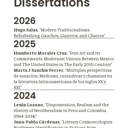
Dissertations
2026
Hugo Salas
, "Modern Traditionalisms:
Refurbishing Gauchos, Llaneros, and Charros"
2025
Humberto Morales Cruz
, "Free Art and Its
Commitments: Modernist Visions Between Mexico
and The United States in The Early 20th Century"
Marta J Sanchís Ferrer
, "Múltiples perspectivas
de sanación: Mediums, curanderas y chamanes en
la literatura latinoamericana de los siglos XX y
XXI"
2024
Lenin Lozano
, "Dispossession, Realism and the
History of Neoliberalism in Peru and Colombia
(1964-2014)"
Juan-Pablo Cárdenas
, "Literary Cosmoecologies:
Biodiverse Identification in Fictions from