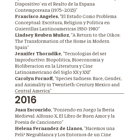
Dispositivo' en el Realto de la Espana
Contemporeana (1975–2015)"
Francisco Angeles
, “El Estado Como Problema
Conceptual: Escritura, Religion y Politica en
Guierrillas Lantinoamericas 1950-1980"
Lindsey Reuben Muñoz
, “A Return to the Oikos:
The Transformation of the Home in Modern
Spain"
Jennifer Thorndike
, "Tecnologias del ser
Improductivo: Biopolitica, Bioeconomia y
Bioliberacion en la Literatura y Cine
Latinoamericano del Siglo XX y XXI"
Carolyn Fornoff
, "Species Sadness: Race, Gender,
and Animality in Twentieth-Century Mexico and
Central America"
2016
Juan Escourido
, "Poniendo en Juego la Iberia
Medieval: Alfonso X, El Libro de Buen Amor y la
Poesia de Cancionero"
Helena Fernandez de Llanos
, "Hacemos una
Peli? Negrablanca y Los Entornos de un Cine