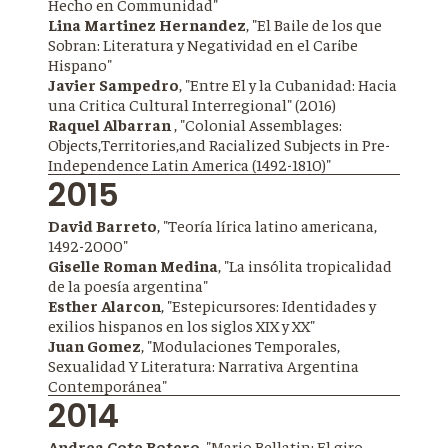
Hecho en Communidad"
Lina Martinez Hernandez
, "El Baile de los que
Sobran: Literatura y Negatividad en el Caribe
Hispano"
Javier Sampedro
, "Entre El y la Cubanidad: Hacia
una Critica Cultural Interregional" (2016)
Raquel Albarran
, "Colonial Assemblages:
Objects,Territories,and Racialized Subjects in Pre-
Independence Latin America (1492-1810)"
2015
David Barreto
, "Teoría lírica latino americana,
1492-2000"
Giselle Roman Medina
, "La insólita tropicalidad
de la poesía argentina"
Esther Alarcon
, "Estepicursores: Identidades y
exilios hispanos en los siglos XIX y XX"
Juan Gomez
, "Modulaciones Temporales,
Sexualidad Y Literatura: Narrativa Argentina
Contemporánea"
2014
Andrea Cote Botero
, "Mario Bellatin: El giro